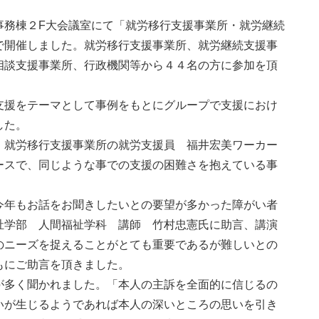
務棟２F大会議室にて「就労移行支援事業所・就労継続
で開催しました。就労移行支援事業所、就労継続支援事
相談支援事業所、行政機関等から４４名の方に参加を頂
援をテーマとして事例をもとにグループで支援におけ
した。
就労移行支援事業所の就労支援員 福井宏美ワーカー
ースで、同じような事での支援の困難さを抱えている事
。
年もお話をお聞きしたいとの要望が多かった障がい者
祉学部 人間福祉学科 講師 竹村忠憲氏に助言、講演
のニーズを捉えることがとても重要であるが難しいとの
もにご助言を頂きました。
多く聞かれました。「本人の主訴を全面的に信じるの
いが生じるようであれば本人の深いところの思いを引き