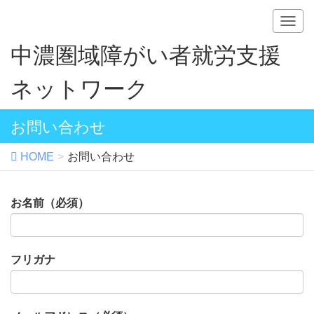
T
o
中濃圏域障がい者就労支援
g
g
ネットワーク
l
e
n
お問い合わせ
a
v
HOME
お問い合わせ
i
g
a
お名前（必須）
t
i
o
n
フリガナ