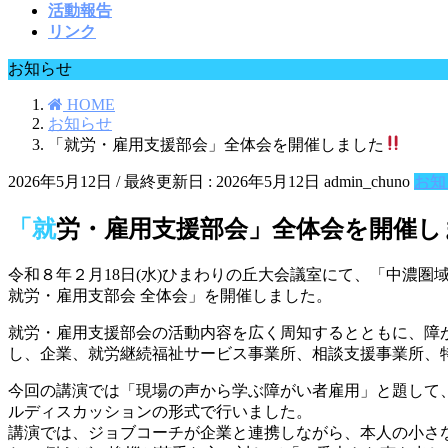
活動報告
リンク
お知らせ
HOME
お知らせ
「就労・雇用支援部会」全体会を開催しました
2026年5月12日
/ 最終更新日 :
2026年5月12日
admin_chuno
お知
「就労・雇用支援部会」全体会を開催
令和８年２月18日(水)ひまわりの丘大会議室にて、「中濃圏
就労・雇用支部会 全体会」を開催しました。
就労・雇用支援部会の活動内容を広く周知するとともに、障
し、企業、就労継続福祉サービス事業所、相談支援事業所、
今回の講演では「現場の声から学ぶ障がい者雇用」と題して
ルディスカッションの形式で行いました。
講演では、ジョブコーチが企業と連携しながら、本人の小さ